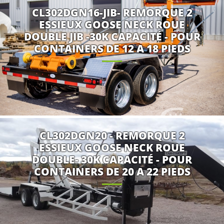
CL302DGN16-JIB- REMORQUE 2
ESSIEUX GOOSE NECK ROUE
DOUBLE JIB -30K CAPACITÉ - POUR
CONTAINERS DE 12 A 18 PIEDS
CL302DGN20 - REMORQUE 2
ESSIEUX GOOSE NECK ROUE
DOUBLE- 30K CAPACITÉ - POUR
CONTAINERS DE 20 A 22 PIEDS