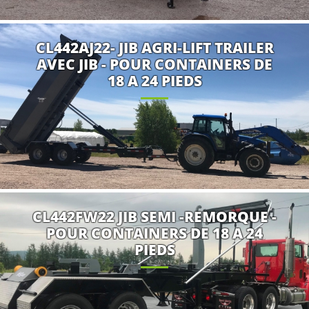
CL442AJ22- JIB AGRI-LIFT TRAILER
AVEC JIB - POUR CONTAINERS DE
18 A 24 PIEDS
CL442FW22 JIB SEMI -REMORQUE -
POUR CONTAINERS DE 18 A 24
PIEDS