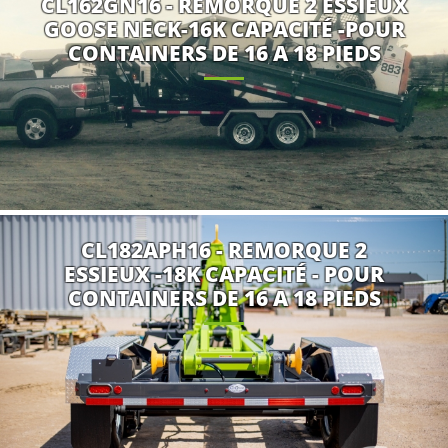
CL162GN16 - REMORQUE 2 ESSIEUX
GOOSE NECK-16K CAPACITÉ -POUR
CONTAINERS DE 16 A 18 PIEDS
CL182APH16 - REMORQUE 2
ESSIEUX -18K CAPACITÉ - POUR
CONTAINERS DE 16 A 18 PIEDS