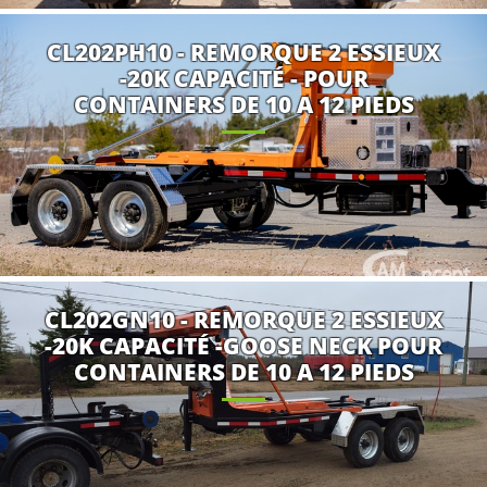
CL202PH10 - REMORQUE 2 ESSIEUX
-20K CAPACITÉ - POUR
CONTAINERS DE 10 A 12 PIEDS
CL202GN10 - REMORQUE 2 ESSIEUX
-20K CAPACITÉ -GOOSE NECK POUR
CONTAINERS DE 10 A 12 PIEDS