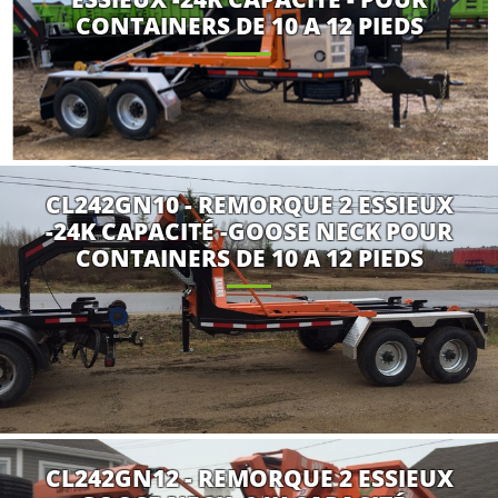
CONTAINERS DE 10 A 12 PIEDS
CL242GN10 - REMORQUE 2 ESSIEUX
-24K CAPACITÉ -GOOSE NECK POUR
CONTAINERS DE 10 A 12 PIEDS
CL242GN12 - REMORQUE 2 ESSIEUX