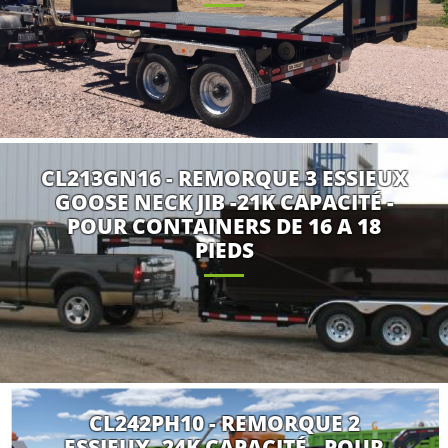
CL213GN16 - REMORQUE 3 ESSIEUX
GOOSE NECK JIB -21K CAPACITÉ -
POUR CONTAINERS DE 16 A 18
PIEDS
CL242PH10 - REMORQUE 2
ESSIEUX -24K CAPACITÉ - POUR