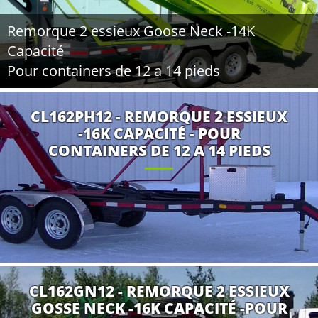
Remorque 2 essieux Goose Neck -14K
Capacité
Pour containers de 12 a 14 pieds
CL162PH12 - REMORQUE 2 ESSIEUX
-16K CAPACITÉ - POUR
CONTAINERS DE 12 A 14 PIEDS
CL162GN12 - REMORQUE 2 ESSIEUX
GOSSE NECK -16K CAPACITÉ -POUR