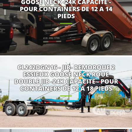
GOOSE NECK -24K CAPACITÉ -
POUR CONTAINERS DE 12 A 14
PIEDS
CL242DGN16 - JIB- REMORQUE 2
ESSIEUX GOOSE NECK ROUE
DOUBLE JIB -24K CAPACITÉ - POUR
CONTAINERS DE 12 A 18 PIEDS