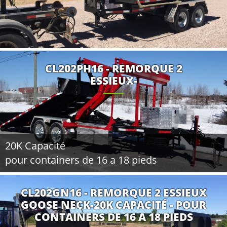
CL202PH16 - REMORQUE 2
ESSIEUX-
20K Capacité
pour containers de 16 a 18 pieds
CL202GN16 - REMORQUE 2 ESSIEUX
GOOSE NECK-20K CAPACITÉ - POUR
CONTAINERS DE 16 A 18 PIEDS