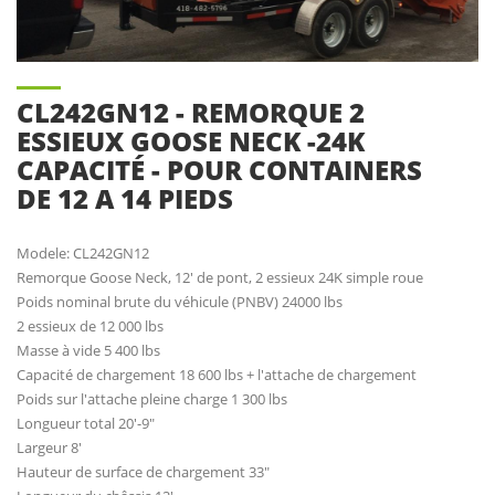
CL242GN12 - REMORQUE 2
ESSIEUX GOOSE NECK -24K
CAPACITÉ - POUR CONTAINERS
DE 12 A 14 PIEDS
Modele: CL242GN12
Remorque Goose Neck, 12' de pont, 2 essieux 24K simple roue
Poids nominal brute du véhicule (PNBV) 24000 lbs
2 essieux de 12 000 lbs
Masse à vide 5 400 lbs
Capacité de chargement 18 600 lbs + l'attache de chargement
Poids sur l'attache pleine charge 1 300 lbs
Longueur total 20'-9"
Largeur 8'
Hauteur de surface de chargement 33"