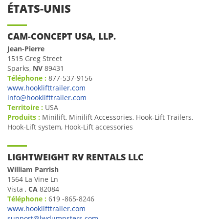
ÉTATS-UNIS
CAM-CONCEPT USA, LLP.
Jean-Pierre
1515 Greg Street
Sparks,
NV
89431
Téléphone :
877-537-9156
www.hooklifttrailer.com
info@hooklifttrailer.com
Territoire :
USA
Produits :
Minilift, Minilift Accessories, Hook-Lift Trailers,
Hook-Lift system, Hook-Lift accessories
LIGHTWEIGHT RV RENTALS LLC
William Parrish
1564 La Vine Ln
Vista ,
CA
82084
Téléphone :
619 -865-8246
www.hooklifttrailer.com
support@lwdumpsters.com