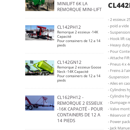
CL442
MINILIFT 6K LA
REMORQUE MINI-LIFT
- 2 essieux 2
- poid a vide
CL142PH12
Remorque 2 essieux -14K
- Suspension 
Capacité
- Hook lift c
Pour containers de 12 a 14
- Heavy duty
pieds
- Pour Conte
- Attache Fi
CL142GN12
- Pneus 4 x 
Remorque 2 essieux Goose
- Freins à l'ai
Neck -14K Capacité
Pour containers de 12 a 14
-Suspension a
pieds
- Ailes en c
- Cylindres h
- Cylindre hyd
CL162PH12 -
- Dumpage 
REMORQUE 2 ESSIEUX
-16K CAPACITÉ - POUR
- Valve monte
CONTAINERS DE 12 A
- Réservoir d
14 PIEDS
- Power pack
- Jack Manu