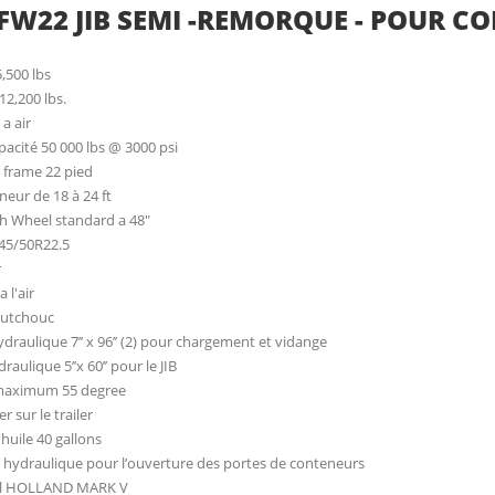
FW22 JIB SEMI -REMORQUE - POUR CON
5,500 lbs
 12,200 lbs.
a air
apacité 50 000 lbs @ 3000 psi
 frame 22 pied
neur de 18 à 24 ft
fth Wheel standard a 48"
445/50R22.5
r
 l'air
aoutchouc
ydraulique 7’’ x 96’’ (2) pour chargement et vidange
raulique 5’’x 60’’ pour le JIB
maximum 55 degree
r sur le trailer
'huile 40 gallons
 hydraulique pour l’ouverture des portes de conteneurs
el HOLLAND MARK V