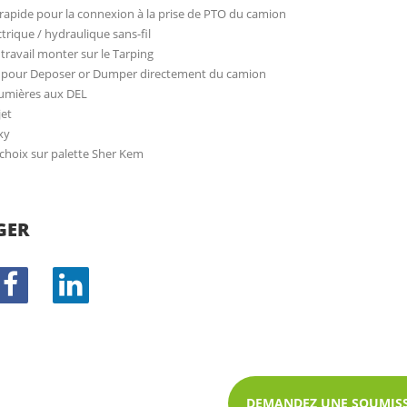
rapide pour la connexion à la prise de PTO du camion
ctrique / hydraulique sans-fil
travail monter sur le Tarping
le pour Deposer or Dumper directement du camion
 lumières aux DEL
jet
xy
 choix sur palette Sher Kem
GER
DEMANDEZ UNE SOUMIS