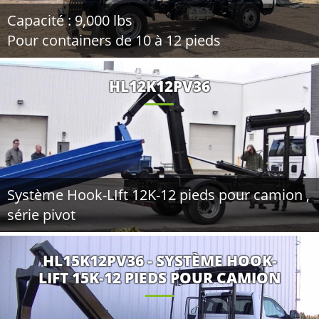
Capacité : 9,000 lbs
Pour containers de 10 à 12 pieds
HL12K12PV36
Système Hook-LIft 12K-12 pieds pour camion ,
série pivot
HL15K12PV36 - SYSTÈME HOOK-
LIFT 15K-12 PIEDS POUR CAMION