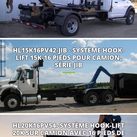
HL15K16PV42-JIB - SYSTÈME HOOK-
LIFT 15K-16 PIEDS POUR CAMION,
SÉRIE JIB
HL20K16PV54- SYSTÈME HOOK-LIFT
20K SUR CAMION AVEC 16 PIEDS DE