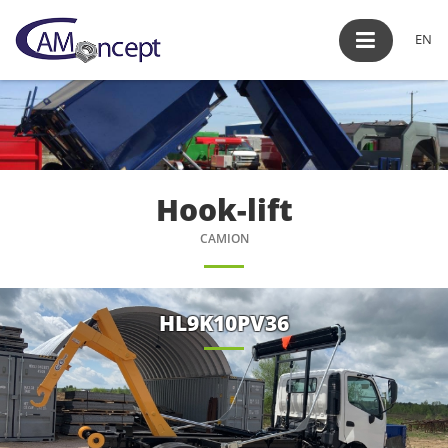
EN
Hook-lift
CAMION
HL9K10PV36