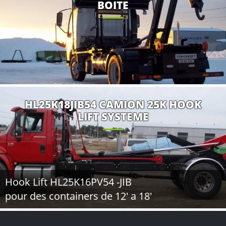
BOITE
HL25K18JIB54 CAMION 25K HOOK
LIFT SYSTEME
Hook Lift HL25K16PV54 -JIB
pour des containers de 12' a 18'